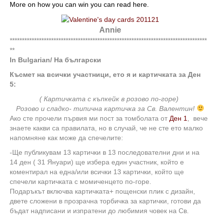
More on how you can win you can read here.
Annie
*********************************************************************************
**
In Bulgarian/ На български
Късмет на всички участници, ето я и картичката за Ден
5:
( Картичката с къпкейк в розово по-горе)
Розово и сладко- типична картичка за Св. Валентин!
Ако сте прочели първия ми пост за томболата от
Ден 1
, вече
знаете какви са правилата, но в случай, че не сте ето малко
напомняне как може да спечелите:
-Ще публикувам 13 картички в 13 последователни дни и на
14 ден ( 31 Януари) ще избера един участник, който е
коментирал на една/или всички 13 картички, който ще
спечели картичката с момиченцето по-горе.
Подаръкът включва картичката+ пощенски плик с дизайн,
двете сложени в прозрачна торбичка за картички, готови да
бъдат надписани и изпратени до любимия човек на Св.