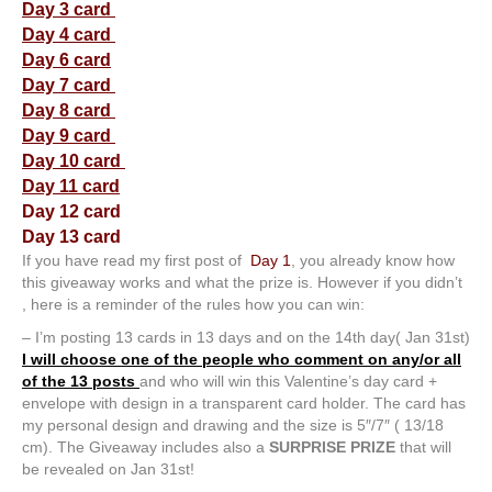
Day 3 card
Day 4 card
Day 6 card
Day 7 card
Day 8 card
Day 9 card
Day 10 card
Day 11 card
Day 12 card
Day 13 card
If you have read my first post of
Day 1
, you already know how
this giveaway works and what the prize is. However if you didn’t
, here is a reminder of the rules how you can win:
– I’m posting 13 cards in 13 days and on the 14th day( Jan 31st)
I will choose one of the people who comment on any/or all
of the 13 posts
and who will win this Valentine’s day card +
envelope with design in a transparent card holder. The card has
my personal design and drawing and the size is 5″/7″ ( 13/18
cm). The Giveaway includes also a
SURPRISE PRIZE
that will
be revealed on Jan 31st!